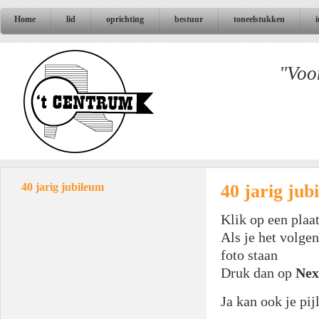
Home
lid
oprichting
bestuur
toneelstukken
"Voo
40 jarig ju
40 jarig jubileum
Klik op een plaat
Als je het volgen
foto staan
Druk dan op
Nex
Ja kan ook je pij