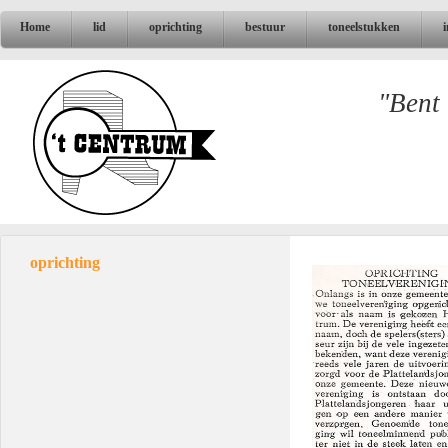
Home
lid
oprichting
bestuur
toneelstukken
"Bent 
oprichting