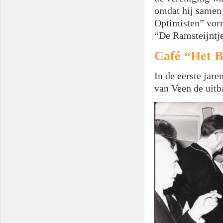
omdat hij samen 
Optimisten” vorm
“De Ramsteijntj
Café “Het 
In de eerste jare
van Veen de uitb