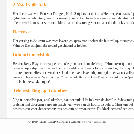
2 Maal volle bak
Het decor was van Bert van Dongen, Huib Snijders en de firma Heurter, een plaatselij
geluid en de belichting voor zijn rekening nam. Een tweede opvoering van dit stuk vo
teleurgesteld moesten worden”. Men mag er dus rustig van uitgaan dat dit ook voor d
Recensie
Het verslag in de krant was zeer lovend en sprak van spelers die hun rol op bijna pro
Wim de Bie schijnen die avond geschitterd te hebben.
Inhoud toneelstuk
Ben en Betty Blayne ontvangen een telegram met de mededeling: “Hun steenrijke oo
advocatenpraktijk maar nauwelijks het hoofd boven water kunnen houden, doen zij a
kunnen heten. Hiervoor worden vrienden en kennissen uitgenodigd en er wordt zelfs e
tweede telegram dat “oom William” niet komt. Ben en Betty Blayne besluiten een ‘pseu
komische verwikkelingen!
Teleurstelling op 9 oktober
Nog in hetzelfde jaar, op 9 oktober, zou het stuk ”Het hek van de dam” in Zidewind
Gelsing niet doorgaan vanwege ziekte van twee van de hoofdrolspelers. Maar om het pu
besloten om voor de toeschouwers een quiz te organiseren. Dit bleek achteraf een expe
© 1969 - 2026 Toneelvereniging 't Centrum |
Privacy verklaring