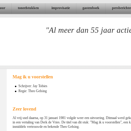
tuur
toneelstukken
improvisatie
gastenboek
persberichte
"Al meer dan 55 jaar acti
Mag ik u voorstellen
Schrijver: Jay Tobies
Regie: Theo Gelsing
Zeer lovend
Al vrij snel daarna, op 31 januari 1981 volgde weer een uitvoering. Ditmaal werd ge
in een vertaling van Derk de Vries. De titel van dit stuk: ”Mag ik u voorstellen”, een k
inmiddels vertrouwde en bekende Theo Gelsing.