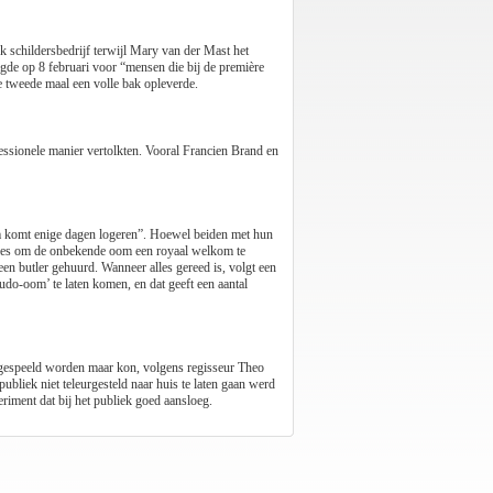
k schildersbedrijf terwijl Mary van der Mast het
lgde op 8 februari voor “mensen die bij de première
e tweede maal een volle bak opleverde.
fessionele manier vertolkten. Vooral Francien Brand en
m komt enige dagen logeren”. Hoewel beiden met hun
lles om de onbekende oom een royaal welkom te
en butler gehuurd. Wanneer alles gereed is, volgt een
do-oom’ te laten komen, en dat geeft een aantal
e gespeeld worden maar kon, volgens regisseur Theo
bliek niet teleurgesteld naar huis te laten gaan werd
riment dat bij het publiek goed aansloeg.