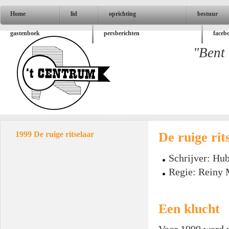
Home
lid
oprichting
bestuur
gastenboek
persberichten
faceb
"Bent 
De ruige rit
1999 De ruige ritselaar
Schrijver: Hu
Regie: Reiny 
Een klucht