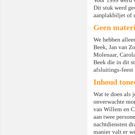
Voor 1999 werd w
Dit stuk werd ge
aanplakbiljet of 
Geen materi
We hebben alleen
Beek, Jan van Zo
Molenaar, Carola
Beek die in dit s
afsluitings-fees
Inhoud tone
Wat te doen als 
onverwachte mome
van Willem en Co
aan twee persone
nachtdiensten dra
manier valt er w