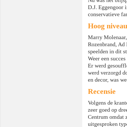
Nu was het blijs
D.J. Eggengoor i
conservatieve fa
Hoog nivea
Marry Molenaar,
Rozenbrand, Ad 
speelden in dit s
Weer een succes 
Er werd gesouff
werd verzorgd do
en decor, was we
Recensie
Volgens de krant
zeer goed op dree
Centrum omdat zi
uitgesproken typ