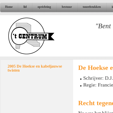
Home
lid
oprichting
bestuur
toneelstukken
"Bent 
De Hoekse e
2005 De Hoekse en kabeljauwse
twisten
Schrijver: D.
Regie: Franci
Recht tegen