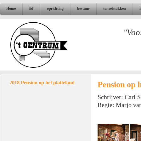
Home
lid
oprichting
bestuur
toneelstukken
"Voo
Pension op h
2018 Pension op het platteland
Schrijver: Carl 
Regie: Marjo va